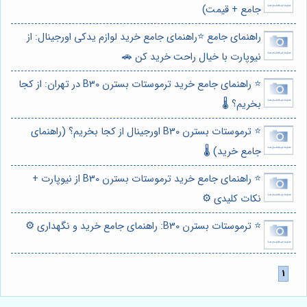
جامع + قیمت)
راهنمای جامع ⭐️راهنمای جامع خرید لوازم یدکی اورجینال: از
نیوپارت با خیال راحت خرید کن 🚗
⭐️ راهنمای جامع خرید ترموستات بسترن B30 در تهران: از کجا
بخریم؟ 🌡️
⭐️ ترموستات بسترن B30 اورجینال از کجا بخریم؟ (راهنمای
جامع خرید) 🌡️
⭐️ راهنمای جامع خرید ترموستات بسترن B30 از نیوپارت +
نکات کلیدی ⚙️
⭐️ ترموستات بسترن B30: راهنمای جامع خرید و نگهداری ⚙️