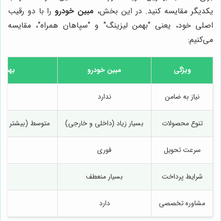
یکدیگر مقایسه کنید. در این بخش،
مبین خودرو
را با دو رقیب
اصلی خود، یعنی "بهمن لیزینگ" و "سپاهان همراه"، مقایسه
می‌کنیم:
ویژگی
مبین خودرو
بهمن 
نیاز به ضامن
ندارد
د
تنوع محصولات
بسیار زیاد (داخلی و خارجی)
متوسط (بیشتر خود
سرعت تحویل
فوری
مت
شرایط پرداخت
بسیار منعطف
مت
مشاوره تخصصی
دارد
د