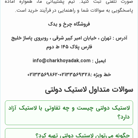
صورت تلفنی ثبت کنید. تیم پشتیبانی ما، همواره آماده
پاسخگویی به سوالات شما و راهنمایی در فرآیند خرید است.
فروشگاه چرخ و یدک
آدرس : تهران ، خیابان امیر کبیر شرقی ، روبروی پاساژ خلیج
فارس پلاک ۱۴۵ ط دوم
ایمیل : info@charkhoyadak.com
خط ویژه :02133569328-02133569862
سوالات متداول لاستیک دولتی
لاستیک دولتی چیست و چه تفاوتی با لاستیک آزاد
دارد؟
چگونه می‌توان لاستیک دولتی تهیه کرد؟