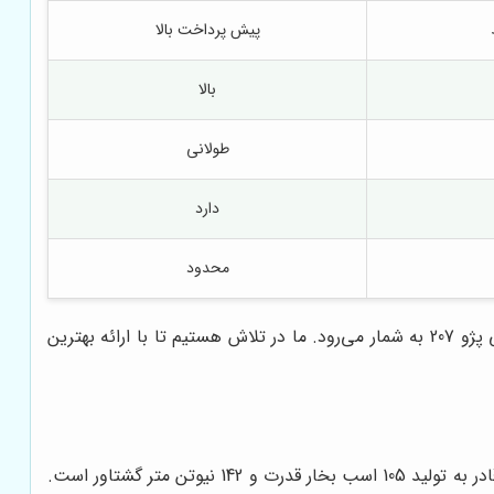
پیش پرداخت بالا
بالا
طولانی
دارد
محدود
با ارائه شرایط بهتر و خدمات متمایز، یک انتخاب هوشمندانه و مطمئن برای خرید اقساطی پژو 207 به شمار می‌رود. ما در تلاش هستیم تا با ارائه بهترین
پژو 207، با بهره‌گیری از موتور TU5، یکی از پرفروش‌ترین خودروهای تولید شده توسط ایران خودرو است. این موتور، با حجم 1.6 لیتر، قادر به تولید 105 اسب بخار قدرت و 142 نیوتن متر گشتاور است.