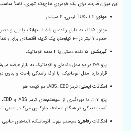
این میزان قدرت، برای یک خودروی هاچ‌بک شهری، کاملاً مناسب و
موتور:
TU5، 1.6 لیتری، 4 سیلندر
موتور TU5، به دلیل راندمان بالا، استهلاک پا
حدود 7 لیتر در 100 کیلومتر، یک گزینه اقتصادی برای رانندگی در شهر و جاده محسوب می‌شود. قدرت و کارایی این موتور، رانندگی لذت‌بخشی را برای شما به ارمغان می‌آورد.
گیربکس:
5 دنده دستی یا 4 دنده اتوماتیک
پژو 207 در دو مدل دنده‌ای و اتوماتیک به بازار عرضه
قرار دارد. مدل اتوماتیک، با ارائه رانندگی راحت و بدون
امکانات ایمنی:
ترمز ABS، EBD، دو کیسه هوا
پژو
آسیب‌دیدگی در هنگام تصادف جلوگیری می‌کند. ایمنی شم
امکانات رفاهی:
سیستم تهویه اتوماتیک، آینه‌های جانبی برق