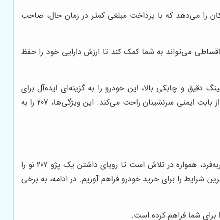
کان را می‌دهد که با پرداخت مبلغی کمتر در زمان حال، صاحب
ساطی می‌تواند به شما کمک کند تا ارزش دارایی خود را حفظ
ثال، هندلینگ دقیق و چابکی بالا، این خودرو را به گزینه‌ای ایده‌آل برای
رانندگی در محیط‌های شهری تبدیل کرده است. همچنین، وجود امکانات ایمنی مناسب مانند سیستم ترمز ABS و EBD، خیال شما را از بابت ایمنی سرنشینان راحت می‌کند. این ویژگی‌ها، 207 را به
، به عنوان یکی از نام‌آشناترین و معتبرترین مراکز فروش اقساطی خودرو در تهران، با ارائه شرایط ویژه و تسهیلات منحصربه‌فرد، همواره در تلاش است تا رویای داشتن یک پژو 207 نو را
ین شرایط را برای خرید خودرو فراهم آوریم. در ادامه، به برخی