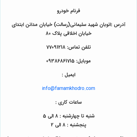
فرنام خودرو
آدرس :اتوبان شهید سلیمانی(رسالت) خیابان مدائن ابتدای
خیابان اخلاقی پلاک 80
تلفن تماس: 77091218
موبایل: 09386861715
ایمیل :
info@farnamkhodro.com
ساعات کاری :
شنبه تا چهارشنبه : 8 الی 5
پنجشنبه : 8 الی 2