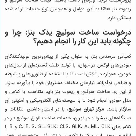
پروگرامینگ توجه ویژه‌ای داشته باشید. قیمت ساخت سوئیچ و
ریموت بنز C200 به این عوامل و همچنین نوع خدمات ارائه شده
بستگی دارد.
درخواست ساخت سوئیچ یدک بنز: چرا و
چگونه باید این کار را انجام دهیم؟
کمپانی مرسدس بنز، به عنوان یکی از پیشروترین تولیدکنندگان
خودروهای لوکس در جهان، با تولید طیف گسترده‌ای از مدل‌های
خودرو، همواره در تلاش است تا با استفاده از فناوری‌های پیشرفته
و طراحی نوآورانه، نیازهای مختلف مشتریان خود را برآورده سازد.
از این رو، ساخت سوئیچ و ریموت بنز باید متناسب با کلاس و
مدل خودرو انجام شود تا با سیستم‌های الکترونیکی و امنیتی آن
سازگار باشد.
مرکز تهران سوئیچ
، با در اختیار داشتن امکانات و
دستگاه‌های پیشرفته در تهران، خدمات ساخت انواع سوئیچ بنز در
کلاس‌های C، E، S، SL، SLK، CLS، GLK، A، ML، CLK و B را
ارائه می‌دهد. این مرکز با تکیه بر دانش فنی متخصصان خود،