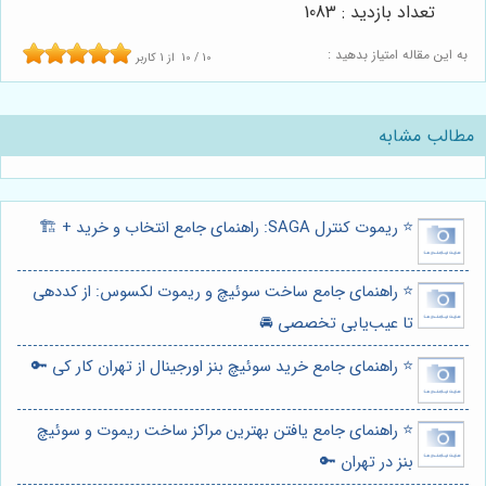
تعداد بازدید : 1083
به این مقاله امتیاز بدهید :
10
/
10
از
1
کاربر
مطالب مشابه
⭐️ ریموت کنترل SAGA: راهنمای جامع انتخاب و خرید + 🏗️
⭐️ راهنمای جامع ساخت سوئیچ و ریموت لکسوس: از کددهی
تا عیب‌یابی تخصصی 🚘
⭐️ راهنمای جامع خرید سوئیچ بنز اورجینال از تهران کار کی 🔑
⭐️ راهنمای جامع یافتن بهترین مراکز ساخت ریموت و سوئیچ
بنز در تهران 🔑