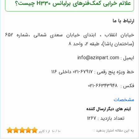
علائم خرابی کمک‌فنرهای برلیانس H330 چیست؟
ارتباط با ما
خیابان انقلاب ، ابتدای خیابان سعدی شمالی ،شماره 652
(ساختمان پاشا)، طبقه 2، واحد 8
ایمیل : info@azinpart.com
خط ویژه پنج رقمی : 67917-021 داخلی 116
فکس : 66343948-021
مشخصات
تعداد بازدید : 1267
به این مقاله امتیاز بدهید :
10
/
10
از
1
کاربر