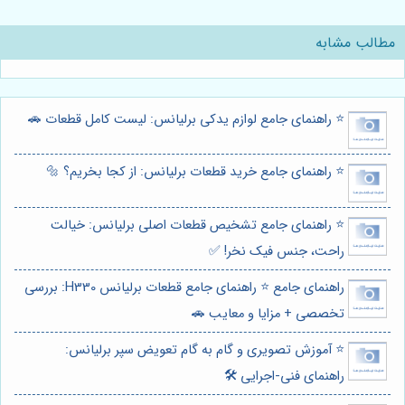
مطالب مشابه
⭐️ راهنمای جامع لوازم یدکی برلیانس: لیست کامل قطعات 🚗
⭐️ راهنمای جامع خرید قطعات برلیانس: از کجا بخریم؟ 🔩
⭐️ راهنمای جامع تشخیص قطعات اصلی برلیانس: خیالت
راحت، جنس فیک نخر! ✅
راهنمای جامع ⭐️ راهنمای جامع قطعات برلیانس H330: بررسی
تخصصی + مزایا و معایب 🚗
⭐️ آموزش تصویری و گام به گام تعویض سپر برلیانس:
راهنمای فنی-اجرایی 🛠️