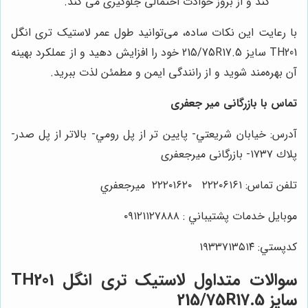
کند و از بروز حوادث احتمالی جلوگیری می کند.
با رعایت این نکات ساده، می‌توانید طول عمر لاستیک تری انگل
TH201 سایز 215/75R17.5 خود را افزایش دهید و از عملکرد بهینه
آن بهره‌مند شوید و از رانندگی ایمن و مطمئن لذت ببرید.
تماس با بازرگانی میر جعفری
آدرس: خيابان شريعتي- پايين تر از پل رومي- بالاتر از پل صدر-
پلاك ١٧٣٧- بازرگانی میرجعفری
تلفن تماس: ٢٢٢٠٦١٦١ ٢٢٢٠١٦٢٠ ميرجعفري
موبايل خدمات پشتيباني : ٠٩١٢١١٢٧٨٨٨
كدپستي: ١٩٣٣٧١٣٥١٤
سوالات متداول لاستیک تری انگل TH201
سایز 215/75R17.5