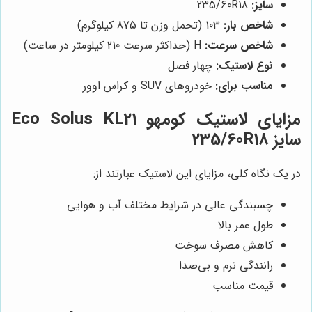
سایز:
235/60R18
شاخص بار:
103 (تحمل وزن تا 875 کیلوگرم)
شاخص سرعت:
H (حداکثر سرعت 210 کیلومتر در ساعت)
نوع لاستیک:
چهار فصل
مناسب برای:
خودروهای SUV و کراس اوور
مزایای لاستیک کومهو Eco Solus KL21
سایز 235/60R18
در یک نگاه کلی، مزایای این لاستیک عبارتند از:
چسبندگی عالی در شرایط مختلف آب و هوایی
طول عمر بالا
کاهش مصرف سوخت
رانندگی نرم و بی‌صدا
قیمت مناسب