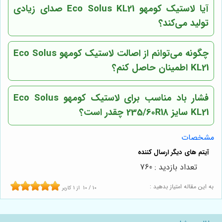
آیا لاستیک کومهو Eco Solus KL21 صدای زیادی
تولید می‌کند؟
چگونه می‌توانم از اصالت لاستیک کومهو Eco Solus
KL21 اطمینان حاصل کنم؟
فشار باد مناسب برای لاستیک کومهو Eco Solus
KL21 سایز 235/60R18 چقدر است؟
مشخصات
تعداد بازدید : 760
به این مقاله امتیاز بدهید :
10
/
10
از
1
کاربر