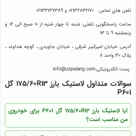
تلفن های تماس: 02136832170 و 02133137389
ساعت پاسخگویی تلفنی: شنبه تا چهار شنبه از 10 صبح الی 16 و
پنجشنبه 9 تا 13
آدرس: خیابان امیرکبیر شرقی ، خیابان جاویدی ، کوچه هداوند ،
پلاک 30 واحد 8
پست الکترونیکی:info@uzpalang.com
سوالات متداول لاستیک بارز 175/60R13 گل
P601
آیا لاستیک بارز 175/60R13 گل P601 برای خودروی
من مناسب است؟