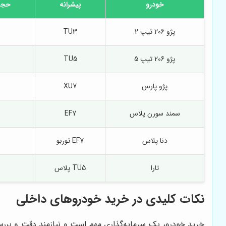
خودرو
پیشرانه
حجم 
پژو 206 تیپ 2
TU3
پژو 206 تیپ 5
TU5
پژو پارس
XU7
سمند سورن پلاس
EF7
دنا پلاس
EF7 توربو
تارا
TU5 پلاس
نکات کلیدی در خرید خودروهای داخلی
خرید خودرو، یک سرمایه‌گذاری مهم است و نیازمند دقت و بررسی