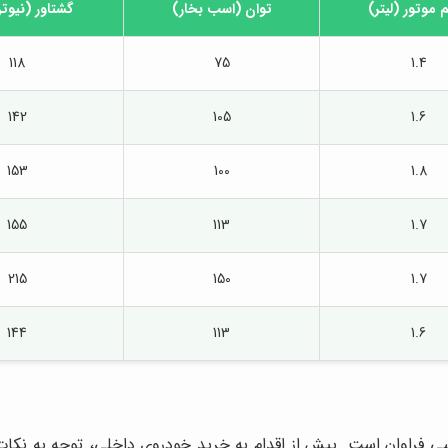
موتور (لیتر)
توان (اسب بخار)
گشتاور (نیوت
118
75
1.4
142
105
1.6
153
100
1.8
155
113
1.7
215
150
1.7
144
113
1.6
 فراوان است. پیش از اقدام به خرید خودروی داخلی، توجه به نکات 