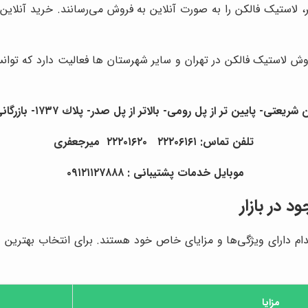
ر، لاستیک فالکن را به صورت آنلاین به فروش می‌رسانند. خرید آنلای
وش لاستیک فالکن در تهران و سایر شهرستان ها فعالیت دارد که توان
تی- پايين تر از پل رومی- بالاتر از پل صدر- پلاك ١٧٣٧- بازرگانی میرجعفری
تلفن تماس: ٢٢٢٠٦١٦١ ٢٢٢٠١٦٢٠ ميرجعفری
موبايل خدمات پشتيبانی : ٠٩١٢١١٢٧٨٨٨
 در بازار
کدام دارای ویژگی‌ها و مزایای خاص خود هستند. برای انتخاب بهترین 
مزایا