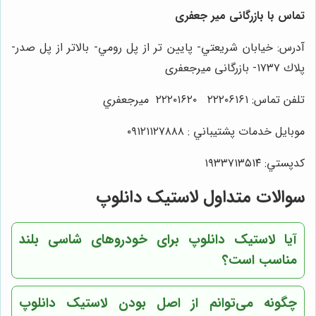
تماس با بازرگانی میر جعفری
آدرس: خيابان شريعتي- پايين تر از پل رومي- بالاتر از پل صدر-
پلاك ١٧٣٧- بازرگانی میرجعفری
تلفن تماس: ٢٢٢٠٦١٦١ ٢٢٢٠١٦٢٠ ميرجعفري
موبايل خدمات پشتيباني : ٠٩١٢١١٢٧٨٨٨
كدپستي: ١٩٣٣٧١٣٥١٤
سوالات متداول لاستیک دانلوپ
آیا لاستیک دانلوپ برای خودروهای شاسی بلند
مناسب است؟
چگونه می‌توانم از اصل بودن لاستیک دانلوپ