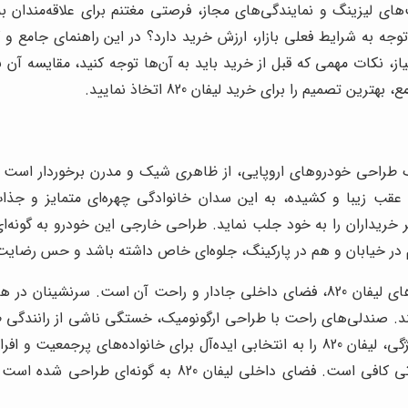
ای لیزینگ و نمایندگی‌های مجاز، فرصتی مغتنم برای علاقه‌مندان ب
ران را به خود مشغول کرده این است که آیا لیفان 820 با توجه به شرایط فعلی بازار، ارزش خرید دا
ط خرید قسطی لیفان 820، مدارک مورد نیاز، نکات مهمی که قبل از خرید باید به آن‌ها توج
تصمیم را برای خرید لیفان 820 اتخاذ نمایید.
هام از سبک طراحی خودروهای اروپایی، از ظاهری شیک و مدرن برخوردار 
نظر خریداران را به خود جلب نماید. طراحی خارجی این خودرو به گونه
یکی از مهم‌ترین و بارزترین ویژگی‌های لیفان 820، فضای داخلی جادار و راحت
ند. صندلی‌های راحت با طراحی ارگونومیک، خستگی ناشی از رانندگی ط
اجازه می‌دهند تا از سفر خود نهایت لذت را ببرند. این ویژگی، لیفان 820 را به انتخابی 
است. فضای بار این خودرو نیز برای حمل وسایل مسافرتی کاف