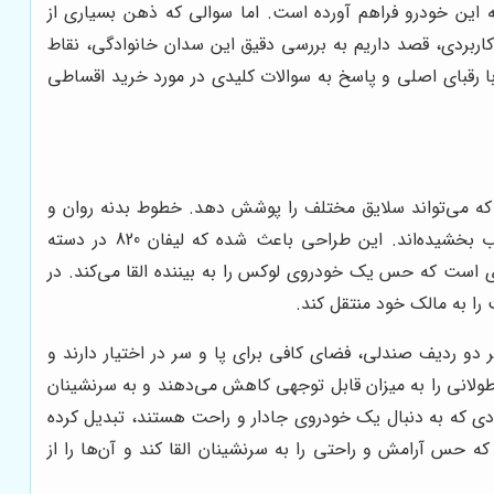
ه این خودرو فراهم آورده است. اما سوالی که ذهن بسیاری از
رد؟ در این راهنمای جامع و کاربردی، قصد داریم به بررسی دقیق این سدان خانوادگی، نقاط
ه کنید، مقایسه آن با رقبای اصلی و پاسخ به سوالات کلیدی در مورد خرید اقساطی
است که می‌تواند سلایق مختلف را پوشش دهد. خطوط بدنه روان و
آیرودینامیک، جلوپنجره کرومی بزرگ و چراغ‌های جلو و عقب زیبا و کشیده، به این سدان خانوادگی چهره‌ای متمایز و جذاب بخشیده‌اند. این طراحی باعث شده که لیفان 820 در دسته
‌ای است که حس یک خودروی لوکس را به بیننده القا می‌کند. در
 آن است. سرنشینان در هر دو ردیف صندلی، فضای کافی برای پا و سر در اختیار دارند و
ولانی را به میزان قابل توجهی کاهش می‌دهند و به سرنشینان
ایده‌آل برای خانواده‌های پرجمعیت و افرادی که به دنبال یک خودروی جادار و راحت هستند، تبدیل کرده
ی است. فضای داخلی لیفان 820 به گونه‌ای طراحی شده است که حس آرامش و راحتی را به سرنشینان القا کند و آن‌ها را از